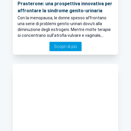
Prasterone: una prospettiva innovativa per
affrontare la sindrome genito-urinaria
Con la menopausa, le donne spesso affrontano
una serie di problemi genito-urinari dovuti alla
diminuzione degli estrogeni. Mentre molte terapie
si concentrano sull'atrofia vulvare e vaginale,
poche si dedicano all'incontinenza urinaria.
Scopri di più
Tuttavia, un recente studio su Prasterone offre
un'interessante nuova prospettiva nel
trattamento di questa sfida comune. Ce ne parla in
questo articolo il Dott. Stefano Fracchioli, esperto
in Ginecologia a Torino