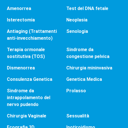
Amenorrea
Test del DNA fetale
Isterectomia
Neoplasia
Antiaging (Trattamenti
Senologia
anti-invecchiamento)
Terapia ormonale
Sindrome da
sostitutiva (TOS)
congestione pelvica
Dismenorrea
Chirurgia mininvasiva
Consulenza Genetica
Genetica Medica
Sindrome da
Prolasso
intrappolamento del
nervo pudendo
Chirurgia Vaginale
Sessualità
Ecografia 3D
Ipotiroidismo