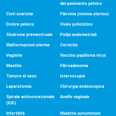
del pavimento pelvico
Cisti ovariche
Fibroma (mioma uterino)
Dolore pelvico
Ovaio policistico
Sindrome premestruale
Polipi endometriali
Malformazioni uterine
Cervicite
Vaginite
Vaccino papilloma virus
Mastite
Fibroadenoma
Tumore al seno
Isteroscopia
Laparotomia
Chirurgia endoscopica
Spirale anticoncezionale
Anello vaginale
(IUD)
Infertilità
Malattie autoimmuni