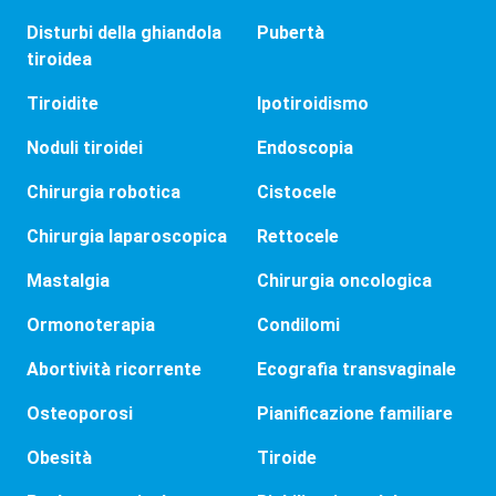
Disturbi della ghiandola
Pubertà
tiroidea
Tiroidite
Ipotiroidismo
Noduli tiroidei
Endoscopia
Chirurgia robotica
Cistocele
Chirurgia laparoscopica
Rettocele
Mastalgia
Chirurgia oncologica
Ormonoterapia
Condilomi
Abortività ricorrente
Ecografia transvaginale
Osteoporosi
Pianificazione familiare
Obesità
Tiroide