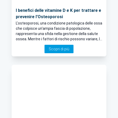
I benefici delle vitamine D e K per trattare e
prevenire l'Osteoporosi
L'osteoporosi, una condizione patologica delle ossa
che colpisce un'ampia fascia di popolazione,
rappresenta una sfida nella gestione della salute
ossea. Mentre i fattori di rischio possono variare, la
supplementazione di vitamina D e vitamina K
Scopri di più
emerge come una strategia efficace per trattare e
prevenire l'osteoporosi. In questo articolo, il Dott.
Stefano Fracchioli ci parla dei benefici di queste
vitamine nel mantenimento della salute ossea