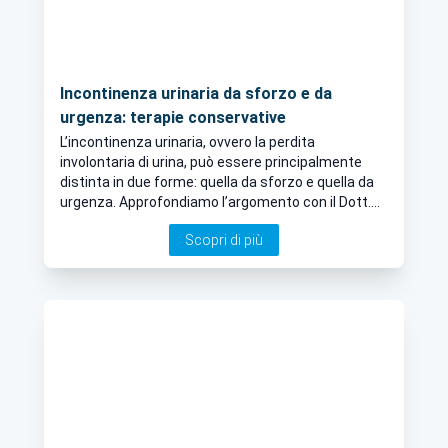
Incontinenza urinaria da sforzo e da
urgenza: terapie conservative
L’incontinenza urinaria, ovvero la perdita
involontaria di urina, può essere principalmente
distinta in due forme: quella da sforzo e quella da
urgenza. Approfondiamo l’argomento con il Dott.
Stefano Fracchioli, esperto in ginecologia a Torino,
Scopri di più
e scopriamo insieme le terapie disponibili per
questo disturbo molto comune