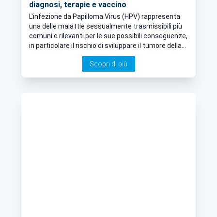
diagnosi, terapie e vaccino
L'infezione da Papilloma Virus (HPV) rappresenta
una delle malattie sessualmente trasmissibili più
comuni e rilevanti per le sue possibili conseguenze,
in particolare il rischio di sviluppare il tumore della
cervice uterina e altre neoplasie. Approfondiamo
Scopri di più
l’argomento con il Dott. Stefano Fracchioli,
specialista in Ginecologia a Torino