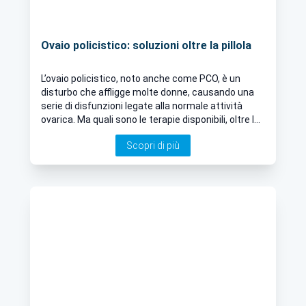
Ovaio policistico: soluzioni oltre la pillola
L’ovaio policistico, noto anche come PCO, è un
disturbo che affligge molte donne, causando una
serie di disfunzioni legate alla normale attività
ovarica. Ma quali sono le terapie disponibili, oltre la
comune pillola contraccettiva? Ce ne parla in
Scopri di più
questo articolo il Dott. Stefano Fracchioli, esperto
in Ginecologia a Torino