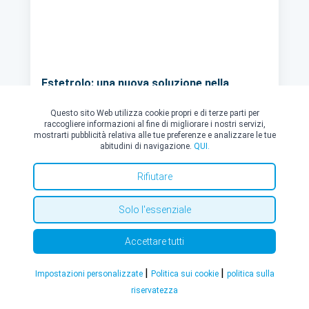
Estetrolo: una nuova soluzione nella
contraccezione orale
Questo sito Web utilizza cookie propri e di terze parti per
Recentemente, è stato presentato anche sul
raccogliere informazioni al fine di migliorare i nostri servizi,
mercato italiano un nuovo contraccettivo orale
mostrarti pubblicità relativa alle tue preferenze e analizzare le tue
che impiega l’Estetrolo come componente
abitudini di navigazione.
QUI.
estrogenica. Questo farmaco rappresenta una
scelta interessante per le donne che non vogliono
Rifiutare
Scopri di più
solamente prevenire l’ovulazione (a fini
contraccettivi), ma anche controllare l’endometrio
Solo l'essenziale
così da evitare sanguinamenti imprevisti durante il
mese, mantenendo un ottimo livello di sicurezza
rispetto ai soliti effetti collaterali, soprattutto
Accettare tutti
vascolari. A parlarcene in questo articolo è il Dott.
Stefano Fracchioli, specialista in Ginecologia a
|
|
Impostazioni personalizzate
Politica sui cookie
politica sulla
Torino
riservatezza