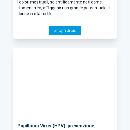
natura
I dolori mestruali, scientificamente noti come
dismenorrea, affliggono una grande percentuale di
donne in età fertile.
Scopri di più
Papilloma Virus (HPV): prevenzione,